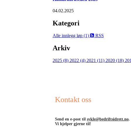
04.02.2025
Kategori
Alle innlegg
løp (1)
RSS
Arkiv
2025 (8)
2022 (4)
2021 (11)
2020 (18)
20
Kontakt oss
Send en e-post til
sykle@bedriftsidrett.no
.
Vi hjelper gjerne til!