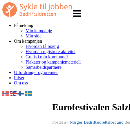
Veksle
navigasjon
Påmelding
Min kampanje
Min side
Om kampanjen
Hvordan få poeng
Hvordan registrere aktivitet
Gratis i min kommune?
Plakater og kampanjemateriell
Samarbeidspartnere
Utfordringer og premier
Priser
Om oss
Eurofestivalen Salz
Postet av
Norges Bedriftsidrettsforbund
de