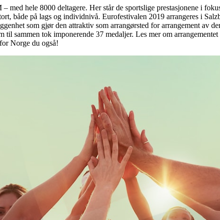
M – med hele 8000 deltagere. Her står de sportslige prestasjonene i foku
ort, både på lags og individnivå. Eurofestivalen 2019 arrangeres i Salzb
liggenhet som gjør den attraktiv som arrangørsted for arrangement av d
som til sammen tok imponerende 37 medaljer. Les mer om arrangementet o
for Norge du også!