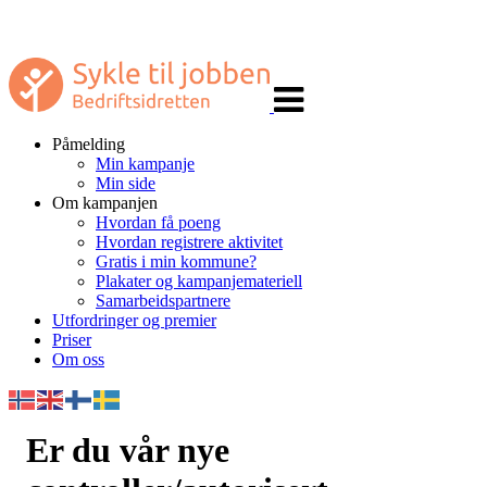
Veksle
navigasjon
Påmelding
Min kampanje
Min side
Om kampanjen
Hvordan få poeng
Hvordan registrere aktivitet
Gratis i min kommune?
Plakater og kampanjemateriell
Samarbeidspartnere
Utfordringer og premier
Priser
Om oss
Er du vår nye