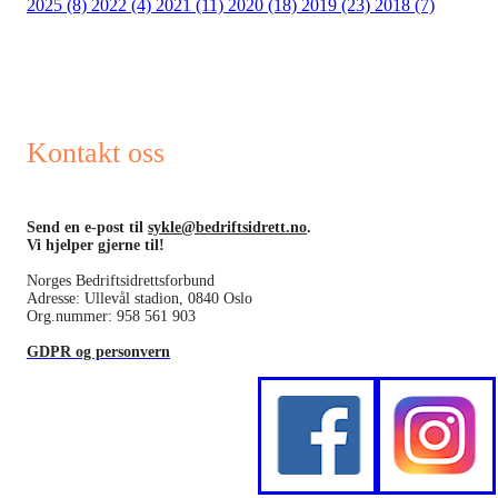
2025 (8)
2022 (4)
2021 (11)
2020 (18)
2019 (23)
2018 (7)
Kontakt oss
Send en e-post til
sykle@bedriftsidrett.no
.
Vi hjelper gjerne til!
Norges Bedriftsidrettsforbund
Adresse: Ullevål stadion, 0840 Oslo
Org.nummer: 958 561 903
GDPR og personvern