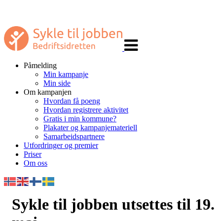
Veksle
navigasjon
Påmelding
Min kampanje
Min side
Om kampanjen
Hvordan få poeng
Hvordan registrere aktivitet
Gratis i min kommune?
Plakater og kampanjemateriell
Samarbeidspartnere
Utfordringer og premier
Priser
Om oss
Sykle til jobben utsettes til 19.