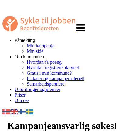
Veksle
navigasjon
Påmelding
Min kampanje
Min side
Om kampanjen
Hvordan få poeng
Hvordan registrere aktivitet
Gratis i min kommune?
Plakater og kampanjemateriell
Samarbeidspartnere
Utfordringer og premier
Priser
Om oss
Kampanjeansvarlig søkes!