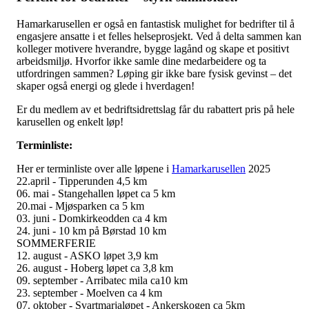
Hamarkarusellen er også en fantastisk mulighet for bedrifter til å
engasjere ansatte i et felles helseprosjekt. Ved å delta sammen kan
kolleger motivere hverandre, bygge lagånd og skape et positivt
arbeidsmiljø. Hvorfor ikke samle dine medarbeidere og ta
utfordringen sammen? Løping gir ikke bare fysisk gevinst – det
skaper også energi og glede i hverdagen!
Er du medlem av et bedriftsidrettslag får du rabattert pris på hele
karusellen og enkelt løp!
Terminliste:
Her er terminliste over alle løpene i
Hamarkarusellen
2025
22.april - Tipperunden 4,5 km
06. mai - Stangehallen løpet ca 5 km
20.mai - Mjøsparken ca 5 km
03. juni - Domkirkeodden ca 4 km
24. juni - 10 km på Børstad 10 km
SOMMERFERIE
12. august - ASKO løpet 3,9 km
26. august - Hoberg løpet ca 3,8 km
09. september - Arribatec mila ca10 km
23. september - Moelven ca 4 km
07. oktober - Svartmarjaløpet - Ankerskogen ca 5km