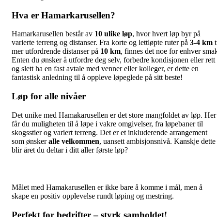
Hva er Hamarkarusellen?
Hamarkarusellen består av
10 ulike løp
, hvor hvert løp byr på
varierte terreng og distanser. Fra korte og lettløpte ruter på
3-4 km
t
mer utfordrende distanser på
10 km
, finnes det noe for enhver sma
Enten du ønsker å utfordre deg selv, forbedre kondisjonen eller rett
og slett ha en fast avtale med venner eller kolleger, er dette en
fantastisk anledning til å oppleve løpeglede på sitt beste!
Løp for alle nivåer
Det unike med Hamakarusellen er det store mangfoldet av løp. Her
får du muligheten til å løpe i vakre omgivelser, fra løpebaner til
skogsstier og variert terreng. Det er et inkluderende arrangement
som ønsker
alle velkommen
, uansett ambisjonsnivå. Kanskje dette
blir året du deltar i ditt aller første løp?
Målet med Hamakarusellen er ikke bare å komme i mål, men å
skape en positiv opplevelse rundt løping og mestring.
Perfekt for bedrifter – styrk samholdet!