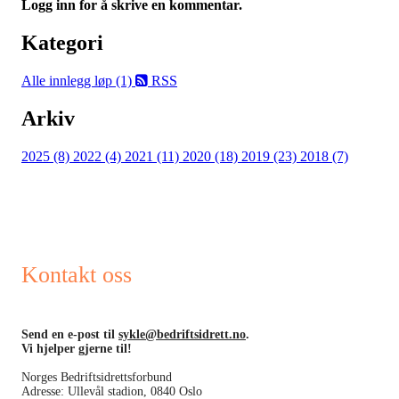
Logg inn for å skrive en kommentar.
Kategori
Alle innlegg
løp (1)
RSS
Arkiv
2025 (8)
2022 (4)
2021 (11)
2020 (18)
2019 (23)
2018 (7)
Kontakt oss
Send en e-post til
sykle@bedriftsidrett.no
.
Vi hjelper gjerne til!
Norges Bedriftsidrettsforbund
Adresse: Ullevål stadion, 0840 Oslo