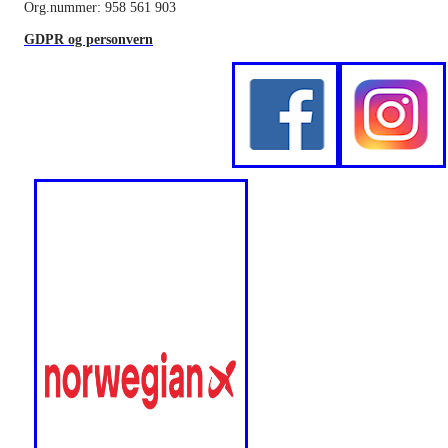
Org.nummer: 958 561 903
GDPR og personvern