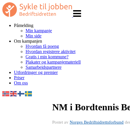
Veksle
navigasjon
Påmelding
Min kampanje
Min side
Om kampanjen
Hvordan få poeng
Hvordan registrere aktivitet
Gratis i min kommune?
Plakater og kampanjemateriell
Samarbeidspartnere
Utfordringer og premier
Priser
Om oss
NM i Bordtennis Be
Postet av
Norges Bedriftsidrettsforbund
de