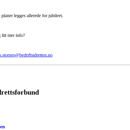
 planer legges allerede for jubileet.
 litt mer info?
.stornes@bedriftsidretten.no
drettsforbund
sen