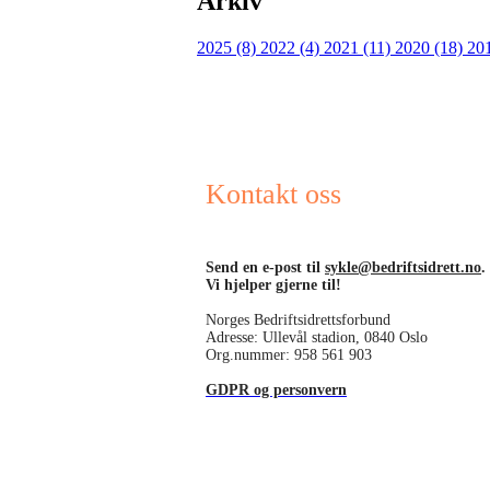
Arkiv
2025 (8)
2022 (4)
2021 (11)
2020 (18)
20
Kontakt oss
Send en e-post til
sykle@bedriftsidrett.no
.
Vi hjelper gjerne til!
Norges Bedriftsidrettsforbund
Adresse: Ullevål stadion, 0840 Oslo
Org.nummer: 958 561 903
GDPR og personvern