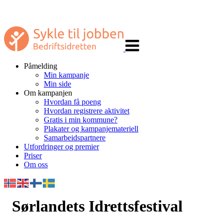
Veksle
navigasjon
Påmelding
Min kampanje
Min side
Om kampanjen
Hvordan få poeng
Hvordan registrere aktivitet
Gratis i min kommune?
Plakater og kampanjemateriell
Samarbeidspartnere
Utfordringer og premier
Priser
Om oss
Sørlandets Idrettsfestival