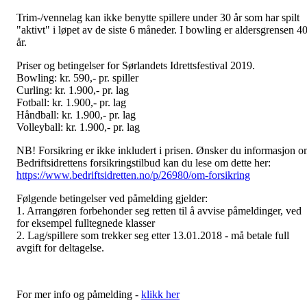
Trim-/vennelag kan ikke benytte spillere under 30 år som har spilt
"aktivt" i løpet av de siste 6 måneder. I bowling er aldersgrensen 4
år.
Priser og betingelser for Sørlandets Idrettsfestival 2019.
Bowling: kr. 590,- pr. spiller
Curling: kr. 1.900,- pr. lag
Fotball: kr. 1.900,- pr. lag
Håndball: kr. 1.900,- pr. lag
Volleyball: kr. 1.900,- pr. lag
NB! Forsikring er ikke inkludert i prisen. Ønsker du informasjon 
Bedriftsidrettens forsikringstilbud kan du lese om dette her:
https://www.bedriftsidretten.no/p/26980/om-forsikring
Følgende betingelser ved påmelding gjelder:
1. Arrangøren forbehonder seg retten til å avvise påmeldinger, ved
for eksempel fulltegnede klasser
2. Lag/spillere som trekker seg etter 13.01.2018 - må betale full
avgift for deltagelse.
For mer info og påmelding -
klikk her