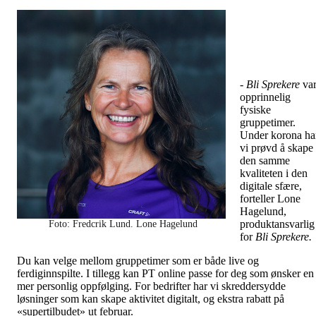
- Bli Sprekere
va
opprinnelig
fysiske
gruppetimer.
Under korona ha
vi prøvd å skape
den samme
kvaliteten i den
digitale sfære,
forteller Lone
Hagelund,
produktansvarlig
Foto: Fredcrik Lund. Lone Hagelund
for
Bli Sprekere.
Du kan velge mellom gruppetimer som er både live og
ferdiginnspilte. I tillegg kan PT online passe for deg som ønsker en
mer personlig oppfølging. For bedrifter har vi skreddersydde
løsninger som kan skape aktivitet digitalt, og ekstra rabatt på
«supertilbudet» ut februar.