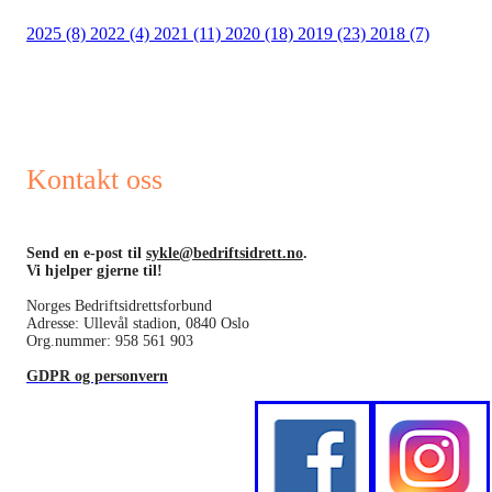
2025 (8)
2022 (4)
2021 (11)
2020 (18)
2019 (23)
2018 (7)
Kontakt oss
Send en e-post til
sykle@bedriftsidrett.no
.
Vi hjelper gjerne til!
Norges Bedriftsidrettsforbund
Adresse: Ullevål stadion, 0840 Oslo
Org.nummer: 958 561 903
GDPR og personvern