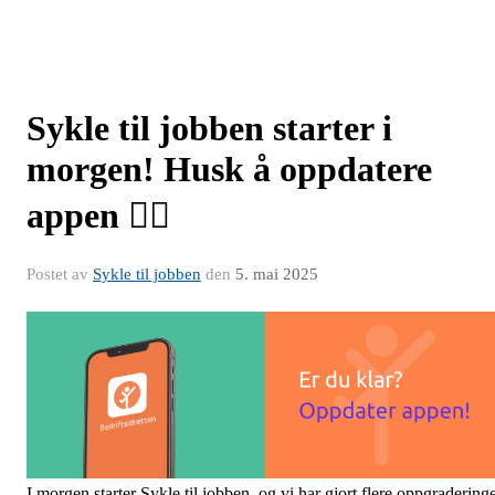
Sykle til jobben starter i
morgen! Husk å oppdatere
appen 🚴‍♀️
Postet av
Sykle til jobben
den
5. mai 2025
I morgen starter Sykle til jobben, og vi har gjort flere oppgradering