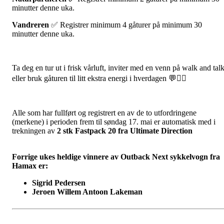
minutter denne uka.
Vandreren
✅ Registrer minimum 4 gåturer på minimum 30
minutter denne uka.
Ta deg en tur ut i frisk vårluft, inviter med en venn på walk and talk
eller bruk gåturen til litt ekstra energi i hverdagen 💬🚶‍♀️
Alle som har fullført og registrert en av de to utfordringene
(merkene) i perioden frem til søndag 17. mai er automatisk med i
trekningen av
2 stk Fastpack 20 fra Ultimate Direction
Forrige ukes heldige vinnere av Outback Next sykkelvogn fra
Hamax er:
Sigrid Pedersen
Jeroen Willem Antoon Lakeman